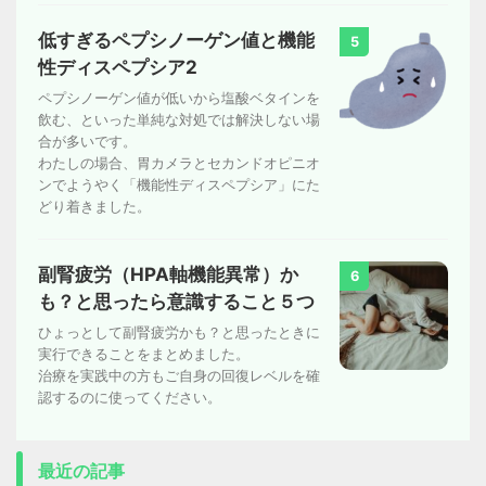
低すぎるペプシノーゲン値と機能
5
性ディスペプシア2
ペプシノーゲン値が低いから塩酸ベタインを
飲む、といった単純な対処では解決しない場
合が多いです。
わたしの場合、胃カメラとセカンドオピニオ
ンでようやく「機能性ディスペプシア」にた
どり着きました。
副腎疲労（HPA軸機能異常）か
6
も？と思ったら意識すること５つ
ひょっとして副腎疲労かも？と思ったときに
実行できることをまとめました。
治療を実践中の方もご自身の回復レベルを確
認するのに使ってください。
最近の記事