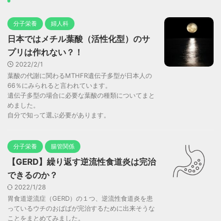
分子栄養
婦人科
日本ではメチル葉酸（活性化型）のサ
プリは作れない？！
2022/2/1
葉酸の代謝に関わるMTHFR遺伝子多型が日本人の
66％にみられると言われています。
遺伝子多型の場合に必要な葉酸の種類についてまと
めました。
自分で知って選ぶ必要があります。
分子栄養
腸管関係
【GERD】繰り返す逆流性食道炎は完治
できるのか？
2022/1/28
胃食道逆流症（GERD）の１つ、逆流性食道炎を患
っているウチのおばばが完治するために出来そうな
ことをまとめてみました。