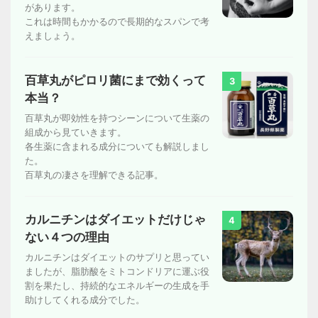
があります。
これは時間もかかるので長期的なスパンで考
えましょう。
百草丸がピロリ菌にまで効くって
3
本当？
百草丸が即効性を持つシーンについて生薬の
組成から見ていきます。
各生薬に含まれる成分についても解説しまし
た。
百草丸の凄さを理解できる記事。
カルニチンはダイエットだけじゃ
4
ない４つの理由
カルニチンはダイエットのサプリと思ってい
ましたが、脂肪酸をミトコンドリアに運ぶ役
割を果たし、持続的なエネルギーの生成を手
助けしてくれる成分でした。