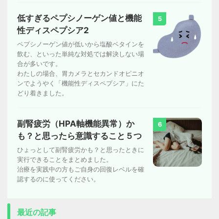
低すぎるペプシノーゲン値と機能
5
性ディスペプシア2
ペプシノーゲン値が低いから塩酸ベタインを
飲む、といった単純な対処では解決しない場
合が多いです。
わたしの場合、胃カメラとセカンドオピニオ
ンでようやく「機能性ディスペプシア」にた
どり着きました。
副腎疲労（HPA軸機能異常）か
6
も？と思ったら意識すること５つ
ひょっとして副腎疲労かも？と思ったときに
実行できることをまとめました。
治療を実践中の方もご自身の回復レベルを確
認するのに使ってください。
最近の記事