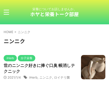
栄養についてお話しませんか。
ホヤと栄養トーク部屋
HOME
>
ニンニク
ニンニク
iHerb
分子栄養
世のニンニク好きに捧ぐ口臭 帳消しテ
クニック
2021/1/4
iHerb
,
ニンニク
,
ロイテリ菌