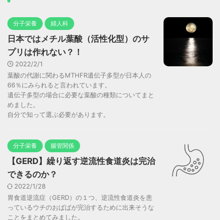
分子栄養
婦人科
日本ではメチル葉酸（活性化型）のサ
プリは作れない？！
2022/2/1
葉酸の代謝に関わるMTHFR遺伝子多型が日本人の
66％にみられると言われています。
遺伝子多型の場合に必要な葉酸の種類についてまと
めました。
自分で知って選ぶ必要があります。
分子栄養
腸管関係
【GERD】繰り返す逆流性食道炎は完治
できるのか？
2022/1/28
胃食道逆流症（GERD）の１つ、逆流性食道炎を患
っているウチのおばばが完治するために出来そうな
ことをまとめてみました。