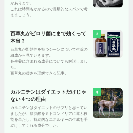
があります。
これは時間もかかるので長期的なスパンで考
えましょう。
百草丸がピロリ菌にまで効くって
3
本当？
百草丸が即効性を持つシーンについて生薬の
組成から見ていきます。
各生薬に含まれる成分についても解説しまし
た。
百草丸の凄さを理解できる記事。
カルニチンはダイエットだけじゃ
4
ない４つの理由
カルニチンはダイエットのサプリと思ってい
ましたが、脂肪酸をミトコンドリアに運ぶ役
割を果たし、持続的なエネルギーの生成を手
助けしてくれる成分でした。