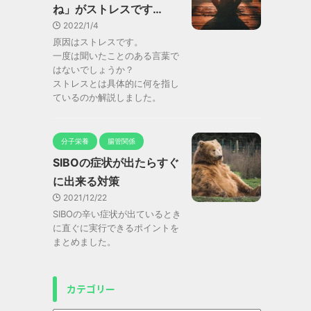
ね」がストレスです…
2022/1/4
原因はストレスです。
一度は聞いたことのある言葉で
はないでしょうか？
ストレスとは具体的に何を指し
ているのか解説しました。
分子栄養
腸管関係
SIBOの症状が出たらすぐ
に出来る対策
2021/12/22
SIBOの辛い症状が出ているとき
に直ぐに実行できるポイントを
まとめました。
カテゴリー