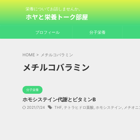
栄養についてお話しませんか。
ホヤと栄養トーク部屋
プロフィール
分子栄養
HOME
>
メチルコバラミン
メチルコバラミン
分子栄養
ホモシステイン代謝とビタミンB
2021/7/24
THF
,
テトラヒドロ葉酸
,
ホモシステイン
,
メチオニ