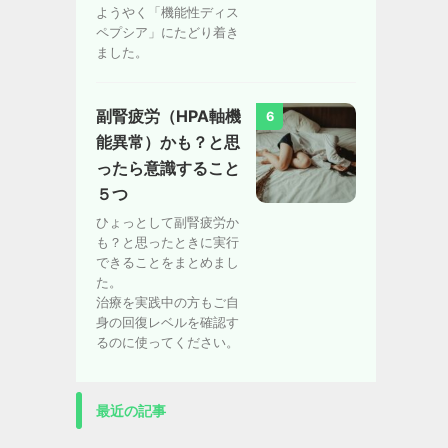
ようやく「機能性ディス
ペプシア」にたどり着き
ました。
副腎疲労（HPA軸機
6
能異常）かも？と思
ったら意識すること
５つ
ひょっとして副腎疲労か
も？と思ったときに実行
できることをまとめまし
た。
治療を実践中の方もご自
身の回復レベルを確認す
るのに使ってください。
最近の記事