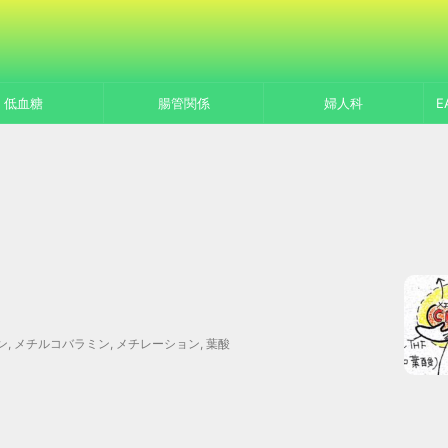
低血糖
腸管関係
婦人科
E
ン
,
メチルコバラミン
,
メチレーション
,
葉酸