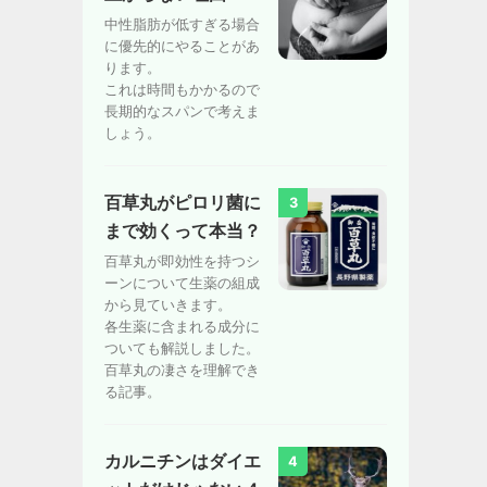
中性脂肪が低すぎる場合
に優先的にやることがあ
ります。
これは時間もかかるので
長期的なスパンで考えま
しょう。
百草丸がピロリ菌に
3
まで効くって本当？
百草丸が即効性を持つシ
ーンについて生薬の組成
から見ていきます。
各生薬に含まれる成分に
ついても解説しました。
百草丸の凄さを理解でき
る記事。
カルニチンはダイエ
4