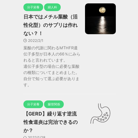
分子栄養
婦人科
日本ではメチル葉酸（活
性化型）のサプリは作れ
ない？！
2022/2/1
葉酸の代謝に関わるMTHFR遺
伝子多型が日本人の66％にみら
れると言われています。
遺伝子多型の場合に必要な葉酸
の種類についてまとめました。
自分で知って選ぶ必要がありま
す。
分子栄養
腸管関係
【GERD】繰り返す逆流
性食道炎は完治できるの
か？
2022/1/28