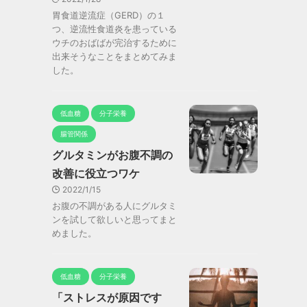
胃食道逆流症（GERD）の１
つ、逆流性食道炎を患っている
ウチのおばばが完治するために
出来そうなことをまとめてみま
した。
低血糖
分子栄養
腸管関係
グルタミンがお腹不調の
改善に役立つワケ
2022/1/15
お腹の不調がある人にグルタミ
ンを試して欲しいと思ってまと
めました。
低血糖
分子栄養
「ストレスが原因です