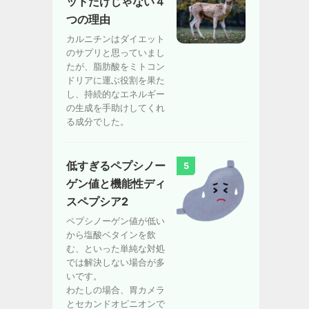
ットだけじゃない４
つの理由
カルニチンはダイエット
のサプリと思っていまし
たが、脂肪酸をミトコン
ドリアに運ぶ役割を果た
し、持続的なエネルギー
の生成を手助けしてくれ
る成分でした。
低すぎるペプシノー
5
ゲン値と機能性ディ
スペプシア2
ペプシノーゲン値が低い
から塩酸ベタインを飲
む、といった単純な対処
では解決しない場合が多
いです。
わたしの場合、胃カメラ
とセカンドオピニオンで