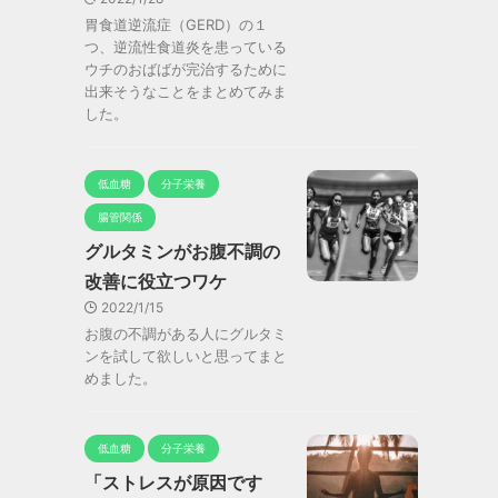
胃食道逆流症（GERD）の１
つ、逆流性食道炎を患っている
ウチのおばばが完治するために
出来そうなことをまとめてみま
した。
低血糖
分子栄養
腸管関係
グルタミンがお腹不調の
改善に役立つワケ
2022/1/15
お腹の不調がある人にグルタミ
ンを試して欲しいと思ってまと
めました。
低血糖
分子栄養
「ストレスが原因です