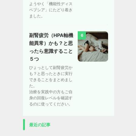
ようやく「機能性ディス
ペプシア」にたどり着き
ました。
副腎疲労（HPA軸機
6
能異常）かも？と思
ったら意識すること
５つ
ひょっとして副腎疲労か
も？と思ったときに実行
できることをまとめまし
た。
治療を実践中の方もご自
身の回復レベルを確認す
るのに使ってください。
最近の記事