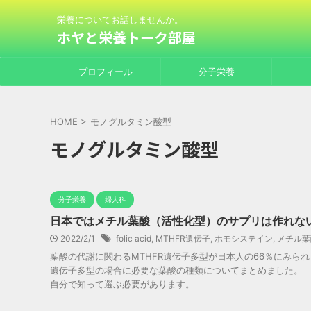
栄養についてお話しませんか。
ホヤと栄養トーク部屋
プロフィール
分子栄養
HOME
>
モノグルタミン酸型
モノグルタミン酸型
分子栄養
婦人科
日本ではメチル葉酸（活性化型）のサプリは作れな
2022/2/1
folic acid
,
MTHFR遺伝子
,
ホモシステイン
,
メチル葉
葉酸の代謝に関わるMTHFR遺伝子多型が日本人の66％にみら
遺伝子多型の場合に必要な葉酸の種類についてまとめました。
自分で知って選ぶ必要があります。