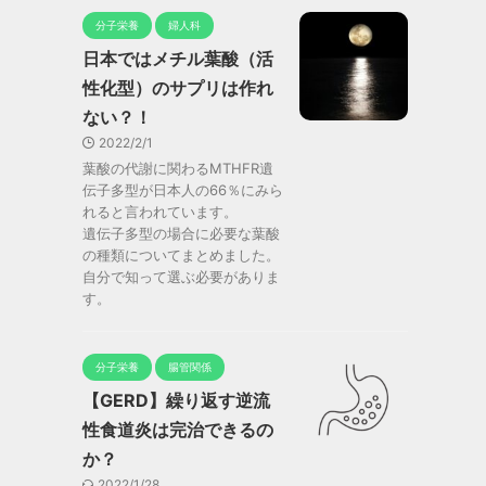
分子栄養
婦人科
日本ではメチル葉酸（活
性化型）のサプリは作れ
ない？！
2022/2/1
葉酸の代謝に関わるMTHFR遺
伝子多型が日本人の66％にみら
れると言われています。
遺伝子多型の場合に必要な葉酸
の種類についてまとめました。
自分で知って選ぶ必要がありま
す。
分子栄養
腸管関係
【GERD】繰り返す逆流
性食道炎は完治できるの
か？
2022/1/28