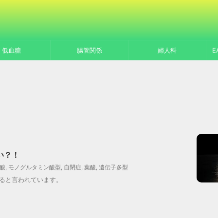
低血糖
腸管関係
婦人科
E
い？！
酸
,
モノグルタミン酸型
,
自閉症
,
葉酸
,
遺伝子多型
れると言われています。