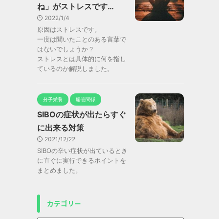
ね」がストレスです…
2022/1/4
原因はストレスです。
一度は聞いたことのある言葉で
はないでしょうか？
ストレスとは具体的に何を指し
ているのか解説しました。
分子栄養
腸管関係
SIBOの症状が出たらすぐ
に出来る対策
2021/12/22
SIBOの辛い症状が出ているとき
に直ぐに実行できるポイントを
まとめました。
カテゴリー