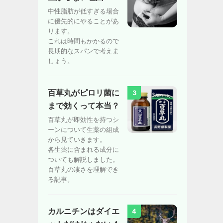
中性脂肪が低すぎる場合
に優先的にやることがあ
ります。
これは時間もかかるので
長期的なスパンで考えま
しょう。
百草丸がピロリ菌に
3
まで効くって本当？
百草丸が即効性を持つシ
ーンについて生薬の組成
から見ていきます。
各生薬に含まれる成分に
ついても解説しました。
百草丸の凄さを理解でき
る記事。
カルニチンはダイエ
4