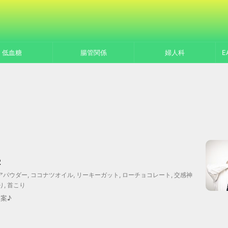
低血糖
腸管関係
婦人科
E
2
アパウダー
,
ココナツオイル
,
リーキーガット
,
ローチョコレート
,
交感神
り
,
首こり
案♪