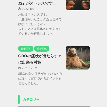
ね」がストレスです…
2022/1/4
原因はストレスです。
一度は聞いたことのある言葉で
はないでしょうか？
ストレスとは具体的に何を指し
ているのか解説しました。
分子栄養
腸管関係
SIBOの症状が出たらすぐ
に出来る対策
2021/12/22
SIBOの辛い症状が出ているとき
に直ぐに実行できるポイントを
まとめました。
カテゴリー