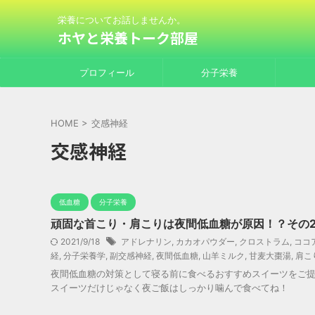
栄養についてお話しませんか。
ホヤと栄養トーク部屋
プロフィール
分子栄養
HOME
>
交感神経
交感神経
低血糖
分子栄養
頑固な首こり・肩こりは夜間低血糖が原因！？その
2021/9/18
アドレナリン
,
カカオパウダー
,
クロストラム
,
ココ
経
,
分子栄養学
,
副交感神経
,
夜間低血糖
,
山羊ミルク
,
甘麦大棗湯
,
肩こ
夜間低血糖の対策として寝る前に食べるおすすめスイーツをご提
スイーツだけじゃなく夜ご飯はしっかり噛んで食べてね！