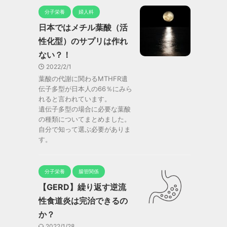
分子栄養
婦人科
日本ではメチル葉酸（活
性化型）のサプリは作れ
ない？！
2022/2/1
葉酸の代謝に関わるMTHFR遺
伝子多型が日本人の66％にみら
れると言われています。
遺伝子多型の場合に必要な葉酸
の種類についてまとめました。
自分で知って選ぶ必要がありま
す。
分子栄養
腸管関係
【GERD】繰り返す逆流
性食道炎は完治できるの
か？
2022/1/28