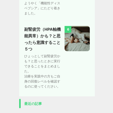
ようやく「機能性ディス
ペプシア」にたどり着き
ました。
副腎疲労（HPA軸機
6
能異常）かも？と思
ったら意識すること
５つ
ひょっとして副腎疲労か
も？と思ったときに実行
できることをまとめまし
た。
治療を実践中の方もご自
身の回復レベルを確認す
るのに使ってください。
最近の記事