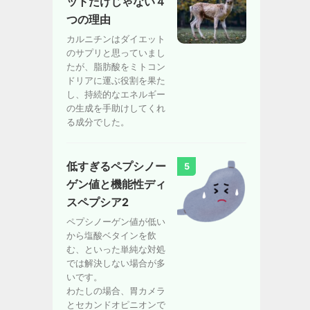
ットだけじゃない４
つの理由
カルニチンはダイエット
のサプリと思っていまし
たが、脂肪酸をミトコン
ドリアに運ぶ役割を果た
し、持続的なエネルギー
の生成を手助けしてくれ
る成分でした。
低すぎるペプシノー
5
ゲン値と機能性ディ
スペプシア2
ペプシノーゲン値が低い
から塩酸ベタインを飲
む、といった単純な対処
では解決しない場合が多
いです。
わたしの場合、胃カメラ
とセカンドオピニオンで