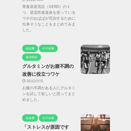
胃食道逆流症（GERD）の１
つ、逆流性食道炎を患っている
ウチのおばばが完治するために
出来そうなことをまとめてみま
した。
低血糖
分子栄養
腸管関係
グルタミンがお腹不調の
改善に役立つワケ
2022/1/15
お腹の不調がある人にグルタミ
ンを試して欲しいと思ってまと
めました。
低血糖
分子栄養
「ストレスが原因です