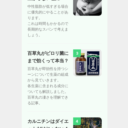
中性脂肪が低すぎる場合
に優先的にやることがあ
ります。
これは時間もかかるので
長期的なスパンで考えま
しょう。
百草丸がピロリ菌に
3
まで効くって本当？
百草丸が即効性を持つシ
ーンについて生薬の組成
から見ていきます。
各生薬に含まれる成分に
ついても解説しました。
百草丸の凄さを理解でき
る記事。
カルニチンはダイエ
4