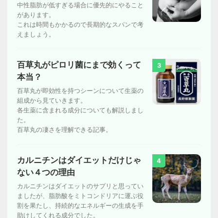
中性脂肪が低すぎる場合に優先的にやること
があります。
これは時間もかかるので長期的なスパンで考
えましょう。
百草丸がピロリ菌にまで効くって
3
本当？
百草丸が即効性を持つシーンについて生薬の
組成から見ていきます。
各生薬に含まれる成分についても解説しまし
た。
百草丸の凄さを理解できる記事。
カルニチンはダイエットだけじゃ
4
ない４つの理由
カルニチンはダイエットのサプリと思ってい
ましたが、脂肪酸をミトコンドリアに運ぶ役
割を果たし、持続的なエネルギーの生成を手
助けしてくれる成分でした。