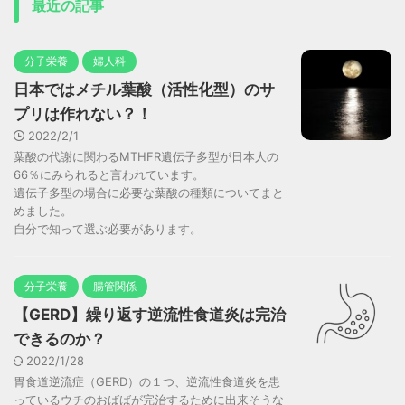
最近の記事
分子栄養
婦人科
日本ではメチル葉酸（活性化型）のサ
プリは作れない？！
2022/2/1
葉酸の代謝に関わるMTHFR遺伝子多型が日本人の
66％にみられると言われています。
遺伝子多型の場合に必要な葉酸の種類についてまと
めました。
自分で知って選ぶ必要があります。
分子栄養
腸管関係
【GERD】繰り返す逆流性食道炎は完治
できるのか？
2022/1/28
胃食道逆流症（GERD）の１つ、逆流性食道炎を患
っているウチのおばばが完治するために出来そうな