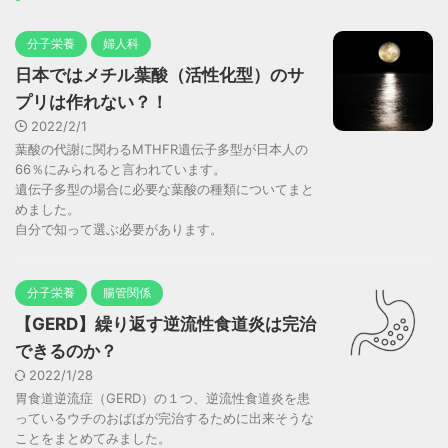
分子栄養
婦人科
日本ではメチル葉酸（活性化型）のサ
プリは作れない？！
2022/2/1
葉酸の代謝に関わるMTHFR遺伝子多型が日本人の
66％にみられると言われています。
遺伝子多型の場合に必要な葉酸の種類についてまと
めました。
自分で知って選ぶ必要があります。
分子栄養
腸管関係
【GERD】繰り返す逆流性食道炎は完治
できるのか？
2022/1/28
胃食道逆流症（GERD）の１つ、逆流性食道炎を患
っているウチのおばばが完治するために出来そうな
ことをまとめてみました。