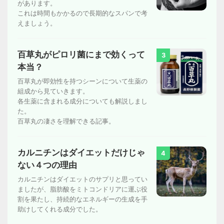
があります。
これは時間もかかるので長期的なスパンで考
えましょう。
百草丸がピロリ菌にまで効くって
3
本当？
百草丸が即効性を持つシーンについて生薬の
組成から見ていきます。
各生薬に含まれる成分についても解説しまし
た。
百草丸の凄さを理解できる記事。
カルニチンはダイエットだけじゃ
4
ない４つの理由
カルニチンはダイエットのサプリと思ってい
ましたが、脂肪酸をミトコンドリアに運ぶ役
割を果たし、持続的なエネルギーの生成を手
助けしてくれる成分でした。