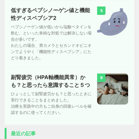
低すぎるペプシノーゲン値と機能
5
性ディスペプシア2
ペプシノーゲン値が低いから塩酸ベタインを
飲む、といった単純な対処では解決しない場
合が多いです。
わたしの場合、胃カメラとセカンドオピニオ
ンでようやく「機能性ディスペプシア」にた
どり着きました。
副腎疲労（HPA軸機能異常）か
6
も？と思ったら意識すること５つ
ひょっとして副腎疲労かも？と思ったときに
実行できることをまとめました。
治療を実践中の方もご自身の回復レベルを確
認するのに使ってください。
最近の記事