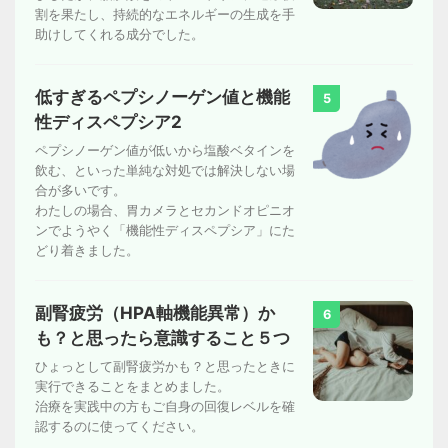
割を果たし、持続的なエネルギーの生成を手
助けしてくれる成分でした。
低すぎるペプシノーゲン値と機能
5
性ディスペプシア2
ペプシノーゲン値が低いから塩酸ベタインを
飲む、といった単純な対処では解決しない場
合が多いです。
わたしの場合、胃カメラとセカンドオピニオ
ンでようやく「機能性ディスペプシア」にた
どり着きました。
副腎疲労（HPA軸機能異常）か
6
も？と思ったら意識すること５つ
ひょっとして副腎疲労かも？と思ったときに
実行できることをまとめました。
治療を実践中の方もご自身の回復レベルを確
認するのに使ってください。