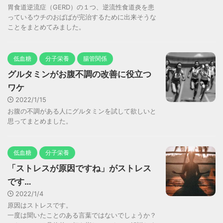
胃食道逆流症（GERD）の１つ、逆流性食道炎を患
っているウチのおばばが完治するために出来そうな
ことをまとめてみました。
低血糖
分子栄養
腸管関係
グルタミンがお腹不調の改善に役立つ
ワケ
2022/1/15
お腹の不調がある人にグルタミンを試して欲しいと
思ってまとめました。
低血糖
分子栄養
「ストレスが原因ですね」がストレス
です…
2022/1/4
原因はストレスです。
一度は聞いたことのある言葉ではないでしょうか？