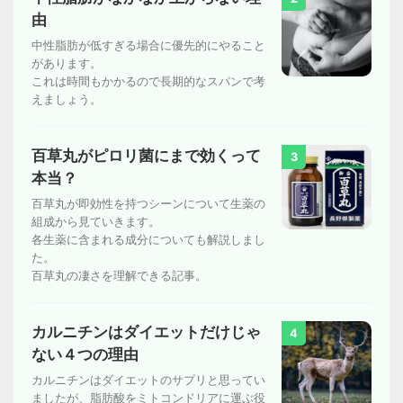
由
中性脂肪が低すぎる場合に優先的にやること
があります。
これは時間もかかるので長期的なスパンで考
えましょう。
百草丸がピロリ菌にまで効くって
3
本当？
百草丸が即効性を持つシーンについて生薬の
組成から見ていきます。
各生薬に含まれる成分についても解説しまし
た。
百草丸の凄さを理解できる記事。
カルニチンはダイエットだけじゃ
4
ない４つの理由
カルニチンはダイエットのサプリと思ってい
ましたが、脂肪酸をミトコンドリアに運ぶ役