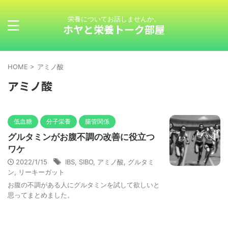
栄養についてお話しませんか。
ホヤと栄養トーク部屋
HOME
>
アミノ酸
アミノ酸
低血糖
分子栄養
腸管関係
グルタミンがお腹不調の改善に役立つ
ワケ
2022/1/15
IBS
,
SIBO
,
アミノ酸
,
グルタミ
ン
,
リーキーガット
お腹の不調がある人にグルタミンを試して欲しいと
思ってまとめました。