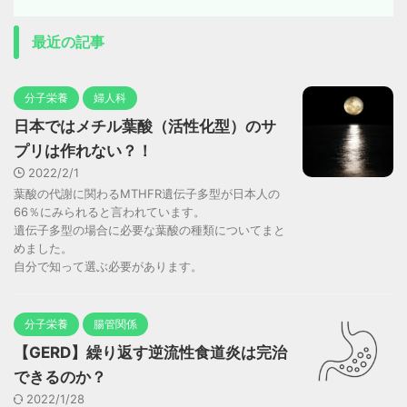
最近の記事
分子栄養
婦人科
日本ではメチル葉酸（活性化型）のサ
プリは作れない？！
2022/2/1
葉酸の代謝に関わるMTHFR遺伝子多型が日本人の
66％にみられると言われています。
遺伝子多型の場合に必要な葉酸の種類についてまと
めました。
自分で知って選ぶ必要があります。
分子栄養
腸管関係
【GERD】繰り返す逆流性食道炎は完治
できるのか？
2022/1/28