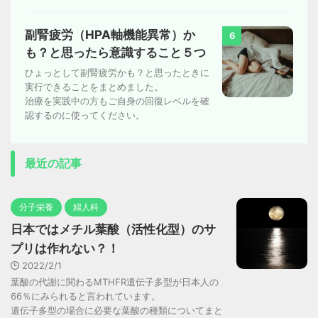
副腎疲労（HPA軸機能異常）か
6
も？と思ったら意識すること５つ
ひょっとして副腎疲労かも？と思ったときに
実行できることをまとめました。
治療を実践中の方もご自身の回復レベルを確
認するのに使ってください。
最近の記事
分子栄養
婦人科
日本ではメチル葉酸（活性化型）のサ
プリは作れない？！
2022/2/1
葉酸の代謝に関わるMTHFR遺伝子多型が日本人の
66％にみられると言われています。
遺伝子多型の場合に必要な葉酸の種類についてまと