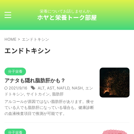
栄養についてお話しませんか。
ホヤと栄養トーク部屋
HOME
>
エンドトキシン
エンドトキシン
分子栄養
アナタも隠れ脂肪肝かも？
2021/9/16
ALT
,
AST
,
NAFLD
,
NASH
,
エン
ドトキシン
,
サイトカイン
,
脂肪肝
アルコールが原因ではない脂肪肝があります。痩せ
ている人でも脂肪肝になっている場合も。健康診断
の血液検査項目で推測が可能です。
分子栄養