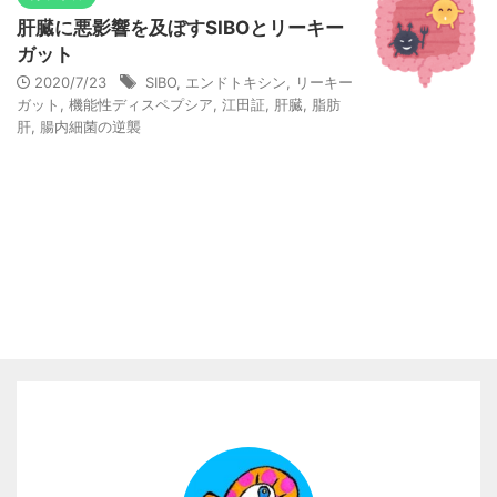
肝臓に悪影響を及ぼすSIBOとリーキー
ガット
2020/7/23
SIBO
,
エンドトキシン
,
リーキー
ガット
,
機能性ディスペプシア
,
江田証
,
肝臓
,
脂肪
肝
,
腸内細菌の逆襲