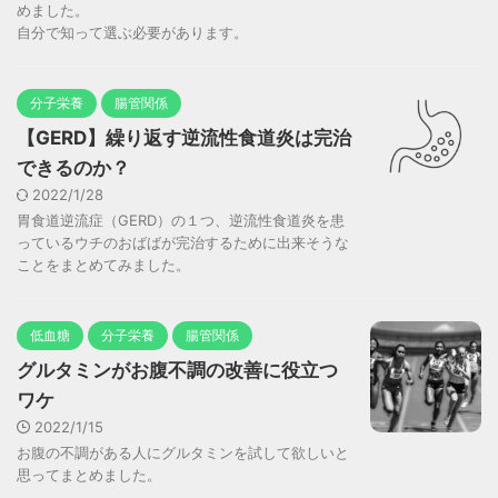
めました。
自分で知って選ぶ必要があります。
分子栄養
腸管関係
【GERD】繰り返す逆流性食道炎は完治
できるのか？
2022/1/28
胃食道逆流症（GERD）の１つ、逆流性食道炎を患
っているウチのおばばが完治するために出来そうな
ことをまとめてみました。
低血糖
分子栄養
腸管関係
グルタミンがお腹不調の改善に役立つ
ワケ
2022/1/15
お腹の不調がある人にグルタミンを試して欲しいと
思ってまとめました。