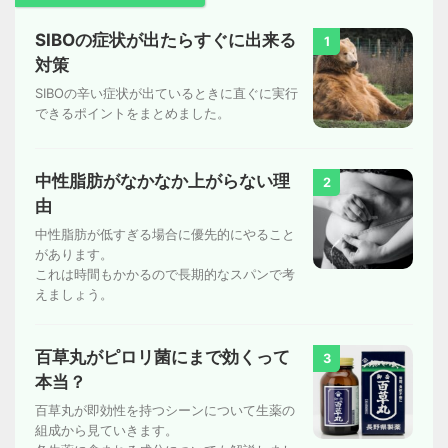
SIBOの症状が出たらすぐに出来る
1
対策
SIBOの辛い症状が出ているときに直ぐに実行
できるポイントをまとめました。
中性脂肪がなかなか上がらない理
2
由
中性脂肪が低すぎる場合に優先的にやること
があります。
これは時間もかかるので長期的なスパンで考
えましょう。
百草丸がピロリ菌にまで効くって
3
本当？
百草丸が即効性を持つシーンについて生薬の
組成から見ていきます。