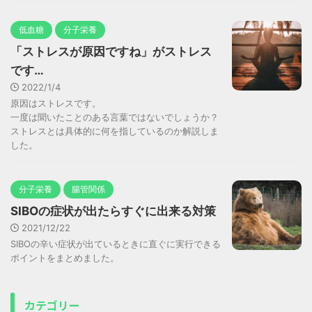
低血糖
分子栄養
「ストレスが原因ですね」がストレス
です…
2022/1/4
原因はストレスです。
一度は聞いたことのある言葉ではないでしょうか？
ストレスとは具体的に何を指しているのか解説しま
した。
分子栄養
腸管関係
SIBOの症状が出たらすぐに出来る対策
2021/12/22
SIBOの辛い症状が出ているときに直ぐに実行できる
ポイントをまとめました。
カテゴリー