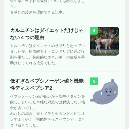
各生薬に含まれる成分についても解説しまし
た。
百草丸の凄さを理解できる記事。
カルニチンはダイエットだけじゃ
4
ない４つの理由
カルニチンはダイエットのサプリと思ってい
ましたが、脂肪酸をミトコンドリアに運ぶ役
割を果たし、持続的なエネルギーの生成を手
助けしてくれる成分でした。
低すぎるペプシノーゲン値と機能
5
性ディスペプシア2
ペプシノーゲン値が低いから塩酸ベタインを
飲む、といった単純な対処では解決しない場
合が多いです。
わたしの場合、胃カメラとセカンドオピニオ
ンでようやく「機能性ディスペプシア」にた
どり着きました。