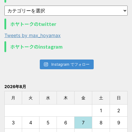
ホヤトークのtwitter
Tweets by max_hoyamax
ホヤトークのinstagram
Instagram でフォロー
2026年8月
月
火
水
木
金
土
日
1
2
3
4
5
6
7
8
9