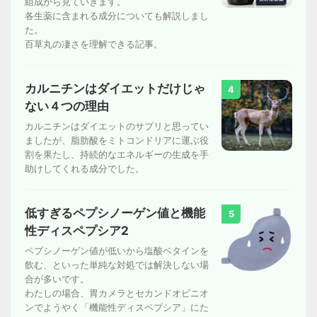
組成から見ていきます。
各生薬に含まれる成分についても解説しまし
た。
百草丸の凄さを理解できる記事。
カルニチンはダイエットだけじゃ
4
ない４つの理由
カルニチンはダイエットのサプリと思ってい
ましたが、脂肪酸をミトコンドリアに運ぶ役
割を果たし、持続的なエネルギーの生成を手
助けしてくれる成分でした。
低すぎるペプシノーゲン値と機能
5
性ディスペプシア2
ペプシノーゲン値が低いから塩酸ベタインを
飲む、といった単純な対処では解決しない場
合が多いです。
わたしの場合、胃カメラとセカンドオピニオ
ンでようやく「機能性ディスペプシア」にた