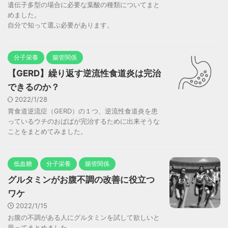
遺伝子多型の場合に必要な葉酸の種類についてまと
めました。
自分で知って選ぶ必要があります。
分子栄養
腸管関係
【GERD】繰り返す逆流性食道炎は完治
できるのか？
2022/1/28
胃食道逆流症（GERD）の１つ、逆流性食道炎を患
っているウチのおばばが完治するために出来そうな
ことをまとめてみました。
低血糖
分子栄養
腸管関係
グルタミンがお腹不調の改善に役立つ
ワケ
2022/1/15
お腹の不調がある人にグルタミンを試して欲しいと
思ってまとめました。