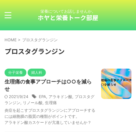
栄養についてお話しませんか。
ホヤと栄養トーク部屋
HOME
>
プロスタグランジン
プロスタグランジン
分子栄養
婦人科
生理痛の食事アプローチは○○を減ら
せ
2021/9/24
EPA
,
アラキドン酸
,
プロスタグ
ランジン
,
リノール酸
,
生理痛
炎症を起こすプロスタグランジンにアプローチする
には細胞膜の脂質の種類がポイントです。
アラキドン酸カスケードが亢進していませんか？