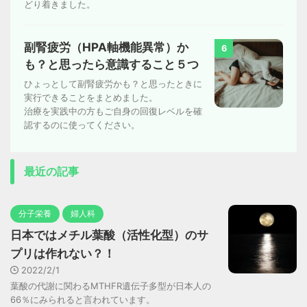
どり着きました。
副腎疲労（HPA軸機能異常）か
6
も？と思ったら意識すること５つ
ひょっとして副腎疲労かも？と思ったときに
実行できることをまとめました。
治療を実践中の方もご自身の回復レベルを確
認するのに使ってください。
最近の記事
分子栄養
婦人科
日本ではメチル葉酸（活性化型）のサ
プリは作れない？！
2022/2/1
葉酸の代謝に関わるMTHFR遺伝子多型が日本人の
66％にみられると言われています。