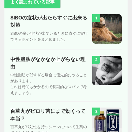
よく読まれている記事
SIBOの症状が出たらすぐに出来る
1
対策
SIBOの辛い症状が出ているときに直ぐに実行
できるポイントをまとめました。
中性脂肪がなかなか上がらない理
2
由
中性脂肪が低すぎる場合に優先的にやること
があります。
これは時間もかかるので長期的なスパンで考
えましょう。
百草丸がピロリ菌にまで効くって
3
本当？
百草丸が即効性を持つシーンについて生薬の