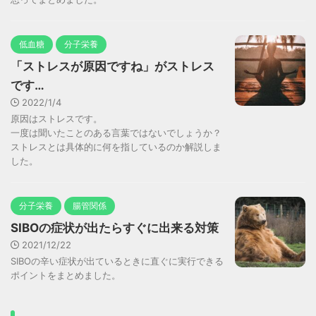
低血糖
分子栄養
「ストレスが原因ですね」がストレス
です…
2022/1/4
原因はストレスです。
一度は聞いたことのある言葉ではないでしょうか？
ストレスとは具体的に何を指しているのか解説しま
した。
分子栄養
腸管関係
SIBOの症状が出たらすぐに出来る対策
2021/12/22
SIBOの辛い症状が出ているときに直ぐに実行できる
ポイントをまとめました。