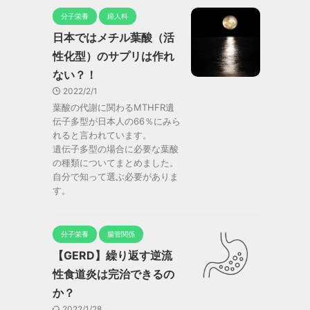
分子栄養
婦人科
日本ではメチル葉酸（活
性化型）のサプリは作れ
ない？！
2022/2/1
葉酸の代謝に関わるMTHFR遺
伝子多型が日本人の66％にみら
れると言われています。
遺伝子多型の場合に必要な葉酸
の種類についてまとめました。
自分で知って選ぶ必要がありま
す。
分子栄養
腸管関係
【GERD】繰り返す逆流
性食道炎は完治できるの
か？
2022/1/28