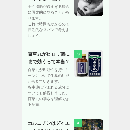
中性脂肪が低すぎる場合
に優先的にやることがあ
ります。
これは時間もかかるので
長期的なスパンで考えま
しょう。
百草丸がピロリ菌に
3
まで効くって本当？
百草丸が即効性を持つシ
ーンについて生薬の組成
から見ていきます。
各生薬に含まれる成分に
ついても解説しました。
百草丸の凄さを理解でき
る記事。
カルニチンはダイエ
4