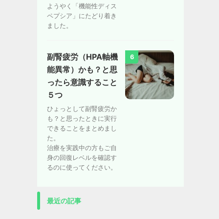
ようやく「機能性ディス
ペプシア」にたどり着き
ました。
副腎疲労（HPA軸機
6
能異常）かも？と思
ったら意識すること
５つ
ひょっとして副腎疲労か
も？と思ったときに実行
できることをまとめまし
た。
治療を実践中の方もご自
身の回復レベルを確認す
るのに使ってください。
最近の記事