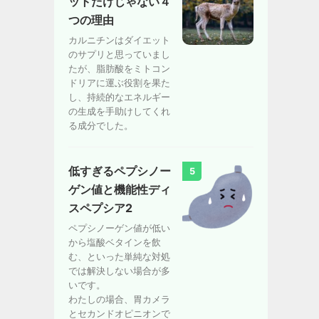
ットだけじゃない４
つの理由
カルニチンはダイエット
のサプリと思っていまし
たが、脂肪酸をミトコン
ドリアに運ぶ役割を果た
し、持続的なエネルギー
の生成を手助けしてくれ
る成分でした。
低すぎるペプシノー
5
ゲン値と機能性ディ
スペプシア2
ペプシノーゲン値が低い
から塩酸ベタインを飲
む、といった単純な対処
では解決しない場合が多
いです。
わたしの場合、胃カメラ
とセカンドオピニオンで