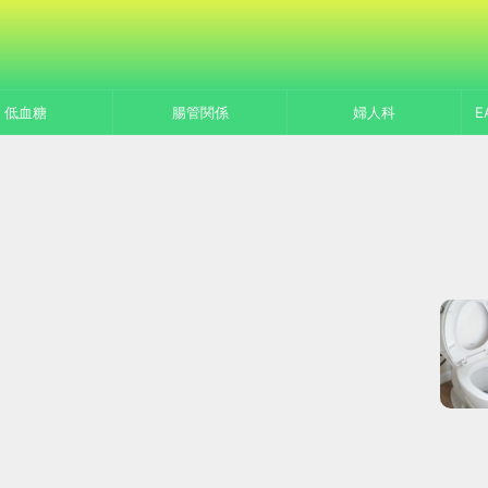
低血糖
腸管関係
婦人科
E