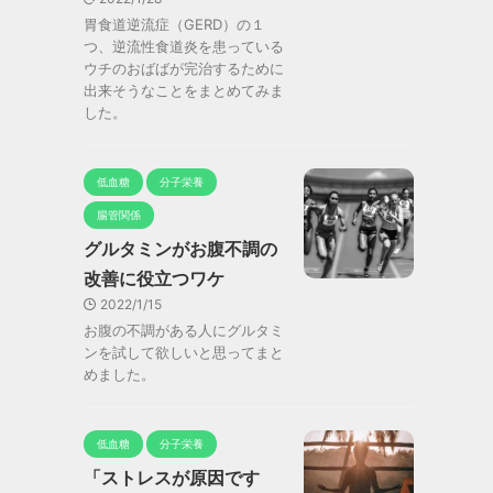
胃食道逆流症（GERD）の１
つ、逆流性食道炎を患っている
ウチのおばばが完治するために
出来そうなことをまとめてみま
した。
低血糖
分子栄養
腸管関係
グルタミンがお腹不調の
改善に役立つワケ
2022/1/15
お腹の不調がある人にグルタミ
ンを試して欲しいと思ってまと
めました。
低血糖
分子栄養
「ストレスが原因です