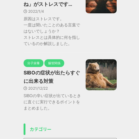
ね」がストレスです…
2022/1/4
原因はストレスです。
一度は聞いたことのある言葉で
はないでしょうか？
ストレスとは具体的に何を指し
ているのか解説しました。
分子栄養
腸管関係
SIBOの症状が出たらすぐ
に出来る対策
2021/12/22
SIBOの辛い症状が出ているとき
に直ぐに実行できるポイントを
まとめました。
カテゴリー