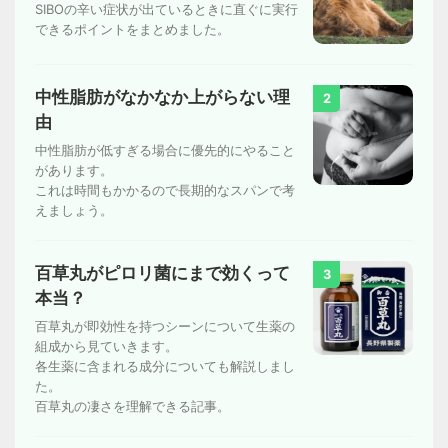
SIBOの辛い症状が出ているときに直ぐに実行
できるポイントをまとめました。
中性脂肪がなかなか上がらない理
2
由
中性脂肪が低すぎる場合に優先的にやること
があります。
これは時間もかかるので長期的なスパンで考
えましょう。
百草丸がピロリ菌にまで効くって
3
本当？
百草丸が即効性を持つシーンについて生薬の
組成から見ていきます。
各生薬に含まれる成分についても解説しまし
た。
百草丸の凄さを理解できる記事。