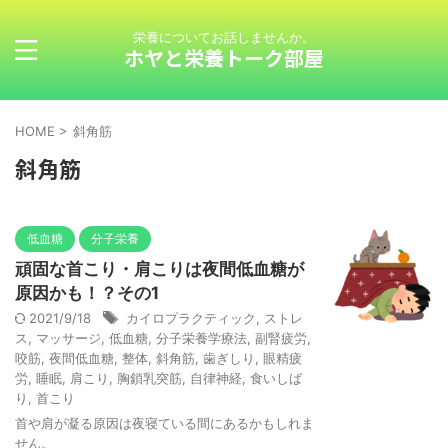
栄養についてお話しませんか。
ホヤと栄養トーク部屋
HOME
>
斜角筋
斜角筋
低血糖
分子栄養
頑固な首こり・肩こりは夜間低血糖が
原因かも！？その1
2021/9/18
カイロプラクティック
,
ストレ
ス
,
マッサージ
,
低血糖
,
分子栄養学療法
,
副腎疲労
,
咬筋
,
夜間低血糖
,
整体
,
斜角筋
,
歯ぎしり
,
眼精疲
労
,
睡眠
,
肩こり
,
胸鎖乳突筋
,
自律神経
,
食いしば
り
,
首こり
首や肩が凝る原因は夜寝ている間にあるかもしれま
せん。