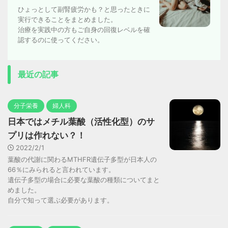
ひょっとして副腎疲労かも？と思ったときに
実行できることをまとめました。
治療を実践中の方もご自身の回復レベルを確
認するのに使ってください。
最近の記事
分子栄養
婦人科
日本ではメチル葉酸（活性化型）のサ
プリは作れない？！
2022/2/1
葉酸の代謝に関わるMTHFR遺伝子多型が日本人の
66％にみられると言われています。
遺伝子多型の場合に必要な葉酸の種類についてまと
めました。
自分で知って選ぶ必要があります。