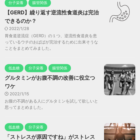
分子栄養
腸管関係
【GERD】繰り返す逆流性食道炎は完治
できるのか？
2022/1/28
胃食道逆流症（GERD）の１つ、逆流性食道炎を患
っているウチのおばばが完治するために出来そうな
ことをまとめてみました。
低血糖
分子栄養
腸管関係
グルタミンがお腹不調の改善に役立つ
ワケ
2022/1/15
お腹の不調がある人にグルタミンを試して欲しいと
思ってまとめました。
低血糖
分子栄養
「ストレスが原因ですね」がストレス