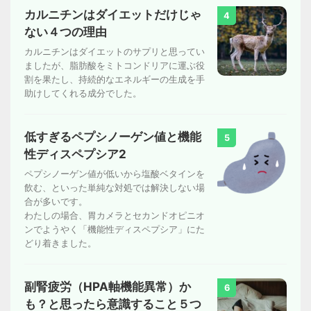
カルニチンはダイエットだけじゃ
4
ない４つの理由
カルニチンはダイエットのサプリと思ってい
ましたが、脂肪酸をミトコンドリアに運ぶ役
割を果たし、持続的なエネルギーの生成を手
助けしてくれる成分でした。
低すぎるペプシノーゲン値と機能
5
性ディスペプシア2
ペプシノーゲン値が低いから塩酸ベタインを
飲む、といった単純な対処では解決しない場
合が多いです。
わたしの場合、胃カメラとセカンドオピニオ
ンでようやく「機能性ディスペプシア」にた
どり着きました。
副腎疲労（HPA軸機能異常）か
6
も？と思ったら意識すること５つ