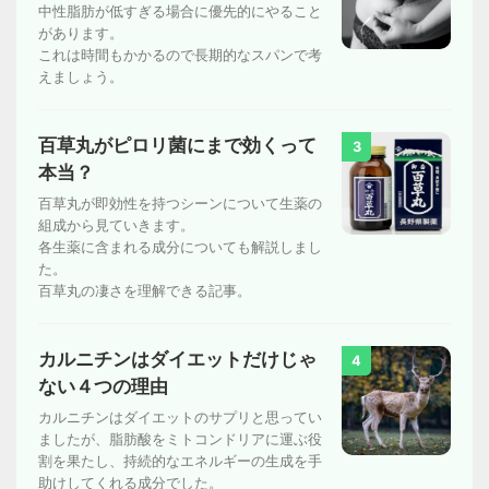
中性脂肪が低すぎる場合に優先的にやること
があります。
これは時間もかかるので長期的なスパンで考
えましょう。
百草丸がピロリ菌にまで効くって
3
本当？
百草丸が即効性を持つシーンについて生薬の
組成から見ていきます。
各生薬に含まれる成分についても解説しまし
た。
百草丸の凄さを理解できる記事。
カルニチンはダイエットだけじゃ
4
ない４つの理由
カルニチンはダイエットのサプリと思ってい
ましたが、脂肪酸をミトコンドリアに運ぶ役
割を果たし、持続的なエネルギーの生成を手
助けしてくれる成分でした。