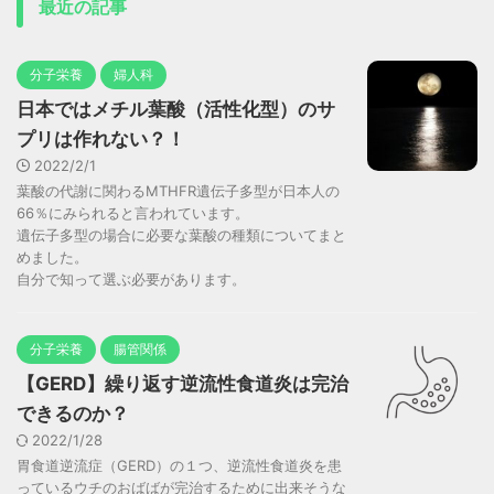
最近の記事
分子栄養
婦人科
日本ではメチル葉酸（活性化型）のサ
プリは作れない？！
2022/2/1
葉酸の代謝に関わるMTHFR遺伝子多型が日本人の
66％にみられると言われています。
遺伝子多型の場合に必要な葉酸の種類についてまと
めました。
自分で知って選ぶ必要があります。
分子栄養
腸管関係
【GERD】繰り返す逆流性食道炎は完治
できるのか？
2022/1/28
胃食道逆流症（GERD）の１つ、逆流性食道炎を患
っているウチのおばばが完治するために出来そうな