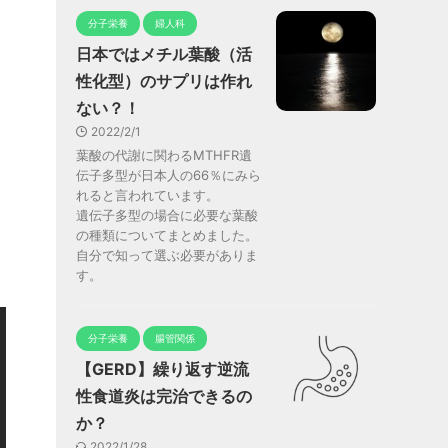
分子栄養
婦人科
日本ではメチル葉酸（活
性化型）のサプリは作れ
ない？！
2022/2/1
葉酸の代謝に関わるMTHFR遺
伝子多型が日本人の66％にみら
れると言われています。
遺伝子多型の場合に必要な葉酸
の種類についてまとめました。
自分で知って選ぶ必要がありま
す。
分子栄養
腸管関係
【GERD】繰り返す逆流
性食道炎は完治できるの
か？
2022/1/28