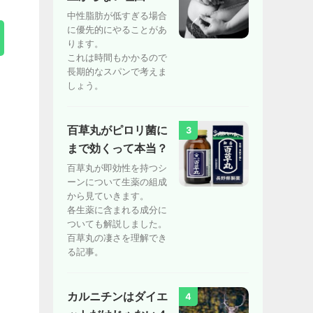
中性脂肪が低すぎる場合
に優先的にやることがあ
ります。
これは時間もかかるので
長期的なスパンで考えま
しょう。
百草丸がピロリ菌に
3
まで効くって本当？
百草丸が即効性を持つシ
ーンについて生薬の組成
から見ていきます。
各生薬に含まれる成分に
ついても解説しました。
百草丸の凄さを理解でき
る記事。
カルニチンはダイエ
4