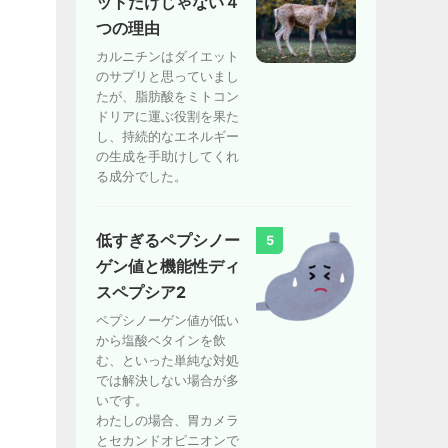
ットだけじゃない４
つの理由
カルニチンはダイエット
のサプリと思っていまし
たが、脂肪酸をミトコン
ドリアに運ぶ役割を果た
し、持続的なエネルギー
の生成を手助けしてくれ
る成分でした。
低すぎるペプシノー
5
ゲン値と機能性ディ
スペプシア2
ペプシノーゲン値が低い
から塩酸ベタインを飲
む、といった単純な対処
では解決しない場合が多
いです。
わたしの場合、胃カメラ
とセカンドオピニオンで