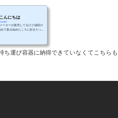
こんにちは
powder
なメーカーが販売してるけど値段の
初めて飲み始めたころに好きだった
ルタミンパウダーが携帯しやすいし
ったんだけど、販売終了しちゃって
位は2021年2月21日‐23日現在の
順位ね。さらに腸管ケアに使いたい人は
持ち運び容器に納得できていなくてこちらも
較してます。2位：California