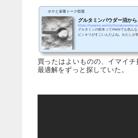
ホヤと栄養トーク部屋
グルタミンパウダー沼から
https://hazama.work/ortho/glutamine-
グルタミンの粉末ってiHerbでも色ん
ピンキリがすごいんだよね。わたしが
のは江崎グリコの青い個包装されたグ
ヨーグルト風味で飲みやすくて好きだ
そこからiHerbに切り替えたんだよね～順
iHerb L-グルタミン カテゴリでの
買ったはよいものの、イマイチ
粉末タイプ選ぶと思うからパウダーのみで比
Gold Nutrition, L-グルタミンパウダ...
最適解をずっと探していた。