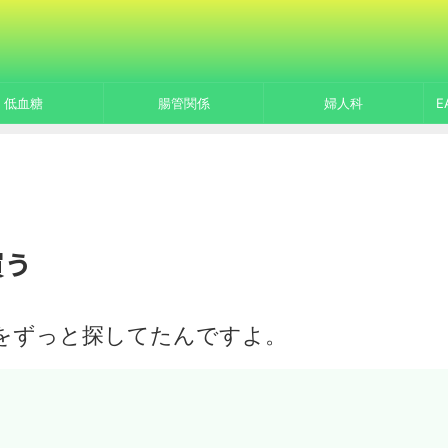
低血糖
腸管関係
婦人科
E
買う
をずっと探してたんですよ。