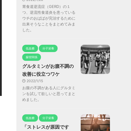
胃食道逆流症（GERD）の１
つ、逆流性食道炎を患っている
ウチのおばばが完治するために
出来そうなことをまとめてみま
した。
低血糖
分子栄養
腸管関係
グルタミンがお腹不調の
改善に役立つワケ
2022/1/15
お腹の不調がある人にグルタミ
ンを試して欲しいと思ってまと
めました。
低血糖
分子栄養
「ストレスが原因です