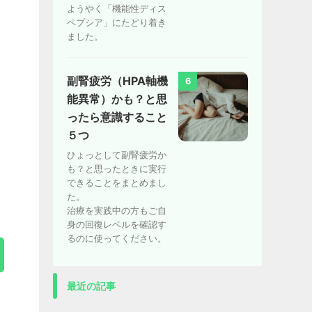
ようやく「機能性ディス
ペプシア」にたどり着き
ました。
副腎疲労（HPA軸機
6
能異常）かも？と思
ったら意識すること
５つ
ひょっとして副腎疲労か
も？と思ったときに実行
できることをまとめまし
た。
治療を実践中の方もご自
身の回復レベルを確認す
るのに使ってください。
最近の記事