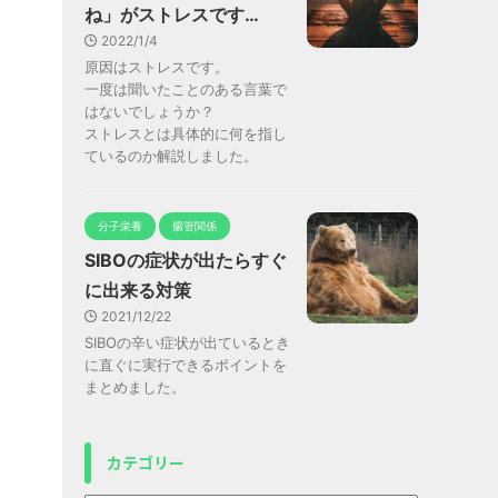
ね」がストレスです…
2022/1/4
原因はストレスです。
一度は聞いたことのある言葉で
はないでしょうか？
ストレスとは具体的に何を指し
ているのか解説しました。
分子栄養
腸管関係
SIBOの症状が出たらすぐ
に出来る対策
2021/12/22
SIBOの辛い症状が出ているとき
に直ぐに実行できるポイントを
まとめました。
カテゴリー