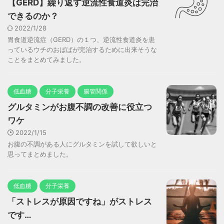
【GERD】繰り返す逆流性食道炎は完治
できるのか？
2022/1/28
胃食道逆流症（GERD）の１つ、逆流性食道炎を患
っているウチのおばばが完治するために出来そうな
ことをまとめてみました。
低血糖
分子栄養
腸管関係
グルタミンがお腹不調の改善に役立つ
ワケ
2022/1/15
お腹の不調がある人にグルタミンを試して欲しいと
思ってまとめました。
低血糖
分子栄養
「ストレスが原因ですね」がストレス
です…