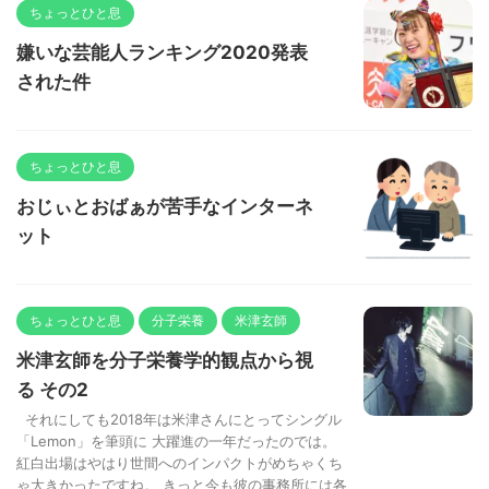
ちょっとひと息
嫌いな芸能人ランキング2020発表
された件
ちょっとひと息
おじぃとおばぁが苦手なインターネ
ット
ちょっとひと息
分子栄養
米津玄師
米津玄師を分子栄養学的観点から視
る その2
それにしても2018年は米津さんにとってシングル
「Lemon」を筆頭に 大躍進の一年だったのでは。
紅白出場はやはり世間へのインパクトがめちゃくち
ゃ大きかったですね。 きっと今も彼の事務所には各