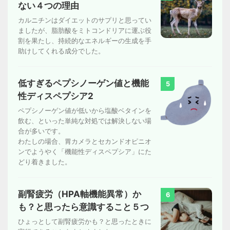
ない４つの理由
カルニチンはダイエットのサプリと思ってい
ましたが、脂肪酸をミトコンドリアに運ぶ役
割を果たし、持続的なエネルギーの生成を手
助けしてくれる成分でした。
低すぎるペプシノーゲン値と機能
5
性ディスペプシア2
ペプシノーゲン値が低いから塩酸ベタインを
飲む、といった単純な対処では解決しない場
合が多いです。
わたしの場合、胃カメラとセカンドオピニオ
ンでようやく「機能性ディスペプシア」にた
どり着きました。
副腎疲労（HPA軸機能異常）か
6
も？と思ったら意識すること５つ
ひょっとして副腎疲労かも？と思ったときに