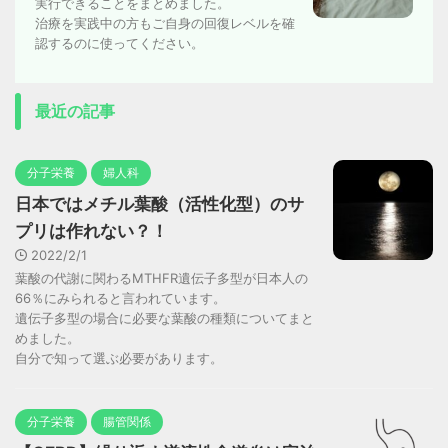
実行できることをまとめました。
治療を実践中の方もご自身の回復レベルを確
認するのに使ってください。
最近の記事
分子栄養
婦人科
日本ではメチル葉酸（活性化型）のサ
プリは作れない？！
2022/2/1
葉酸の代謝に関わるMTHFR遺伝子多型が日本人の
66％にみられると言われています。
遺伝子多型の場合に必要な葉酸の種類についてまと
めました。
自分で知って選ぶ必要があります。
分子栄養
腸管関係