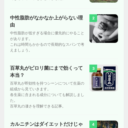
中性脂肪がなかなか上がらない理
2
由
中性脂肪が低すぎる場合に優先的にやること
があります。
これは時間もかかるので長期的なスパンで考
えましょう。
百草丸がピロリ菌にまで効くって
3
本当？
百草丸が即効性を持つシーンについて生薬の
組成から見ていきます。
各生薬に含まれる成分についても解説しまし
た。
百草丸の凄さを理解できる記事。
カルニチンはダイエットだけじゃ
4