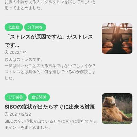
お腹の不調がある人にグルタミンを試して欲しいと
思ってまとめました。
低血糖
分子栄養
「ストレスが原因ですね」がストレス
です…
2022/1/4
原因はストレスです。
一度は聞いたことのある言葉ではないでしょうか？
ストレスとは具体的に何を指しているのか解説しま
した。
分子栄養
腸管関係
SIBOの症状が出たらすぐに出来る対策
2021/12/22
SIBOの辛い症状が出ているときに直ぐに実行できる
ポイントをまとめました。