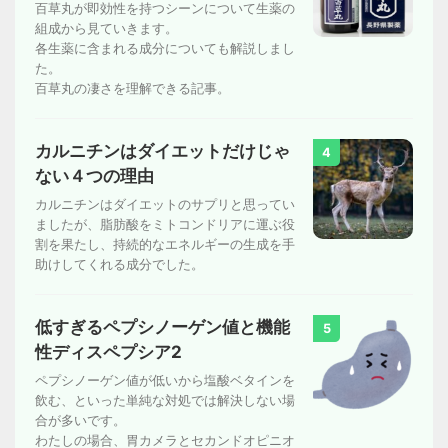
百草丸が即効性を持つシーンについて生薬の
組成から見ていきます。
各生薬に含まれる成分についても解説しまし
た。
百草丸の凄さを理解できる記事。
カルニチンはダイエットだけじゃ
4
ない４つの理由
カルニチンはダイエットのサプリと思ってい
ましたが、脂肪酸をミトコンドリアに運ぶ役
割を果たし、持続的なエネルギーの生成を手
助けしてくれる成分でした。
低すぎるペプシノーゲン値と機能
5
性ディスペプシア2
ペプシノーゲン値が低いから塩酸ベタインを
飲む、といった単純な対処では解決しない場
合が多いです。
わたしの場合、胃カメラとセカンドオピニオ