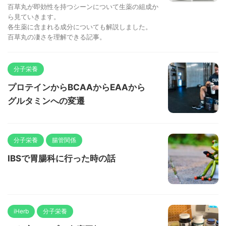
百草丸が即効性を持つシーンについて生薬の組成か
ら見ていきます。
各生薬に含まれる成分についても解説しました。
百草丸の凄さを理解できる記事。
分子栄養
プロテインからBCAAからEAAから
グルタミンへの変遷
分子栄養
腸管関係
IBSで胃腸科に行った時の話
iHerb
分子栄養