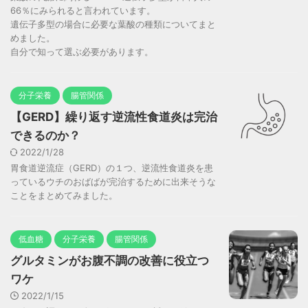
66％にみられると言われています。
遺伝子多型の場合に必要な葉酸の種類についてまと
めました。
自分で知って選ぶ必要があります。
分子栄養
腸管関係
【GERD】繰り返す逆流性食道炎は完治
できるのか？
2022/1/28
胃食道逆流症（GERD）の１つ、逆流性食道炎を患
っているウチのおばばが完治するために出来そうな
ことをまとめてみました。
低血糖
分子栄養
腸管関係
グルタミンがお腹不調の改善に役立つ
ワケ
2022/1/15