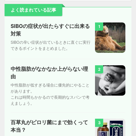
よく読まれている記事
SIBOの症状が出たらすぐに出来る
1
対策
SIBOの辛い症状が出ているときに直ぐに実行
できるポイントをまとめました。
中性脂肪がなかなか上がらない理
2
由
中性脂肪が低すぎる場合に優先的にやること
があります。
これは時間もかかるので長期的なスパンで考
えましょう。
百草丸がピロリ菌にまで効くって
3
本当？