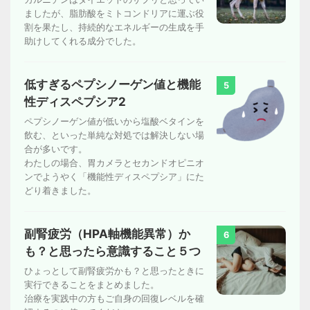
ましたが、脂肪酸をミトコンドリアに運ぶ役
割を果たし、持続的なエネルギーの生成を手
助けしてくれる成分でした。
低すぎるペプシノーゲン値と機能
5
性ディスペプシア2
ペプシノーゲン値が低いから塩酸ベタインを
飲む、といった単純な対処では解決しない場
合が多いです。
わたしの場合、胃カメラとセカンドオピニオ
ンでようやく「機能性ディスペプシア」にた
どり着きました。
副腎疲労（HPA軸機能異常）か
6
も？と思ったら意識すること５つ
ひょっとして副腎疲労かも？と思ったときに
実行できることをまとめました。
治療を実践中の方もご自身の回復レベルを確