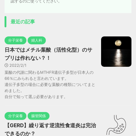
認するのに使ってください。
最近の記事
分子栄養
婦人科
日本ではメチル葉酸（活性化型）のサ
プリは作れない？！
2022/2/1
葉酸の代謝に関わるMTHFR遺伝子多型が日本人の
66％にみられると言われています。
遺伝子多型の場合に必要な葉酸の種類についてまと
めました。
自分で知って選ぶ必要があります。
分子栄養
腸管関係
【GERD】繰り返す逆流性食道炎は完治
できるのか？