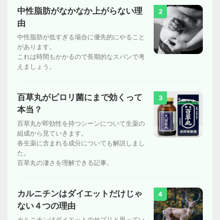
中性脂肪がなかなか上がらない理
2
由
中性脂肪が低すぎる場合に優先的にやること
があります。
これは時間もかかるので長期的なスパンで考
えましょう。
百草丸がピロリ菌にまで効くって
3
本当？
百草丸が即効性を持つシーンについて生薬の
組成から見ていきます。
各生薬に含まれる成分についても解説しまし
た。
百草丸の凄さを理解できる記事。
カルニチンはダイエットだけじゃ
4
ない４つの理由
カルニチンはダイエットのサプリと思ってい