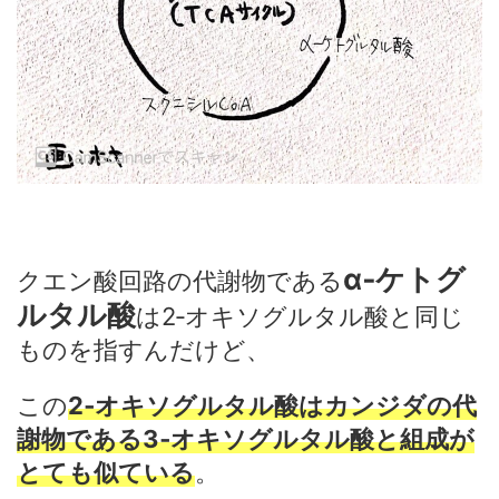
α‐ケトグ
クエン酸回路の代謝物である
ルタル酸
は2‐オキソグルタル酸と同じ
ものを指すんだけど、
この
2‐オキソグルタル酸はカンジダの代
謝物である3‐オキソグルタル酸と組成が
とても似ている
。