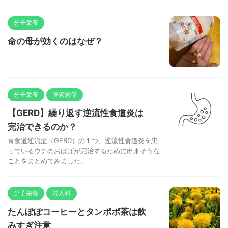
分子栄養
命の母が効くのはなぜ？
分子栄養
腸管関係
【GERD】繰り返す逆流性食道炎は
完治できるのか？
胃食道逆流症（GERD）の１つ、逆流性食道炎を患
っているウチのおばばが完治するために出来そうな
ことをまとめてみました。
分子栄養
婦人科
たんぽぽコーヒーとタンポポ茶は飲
みすぎ注意