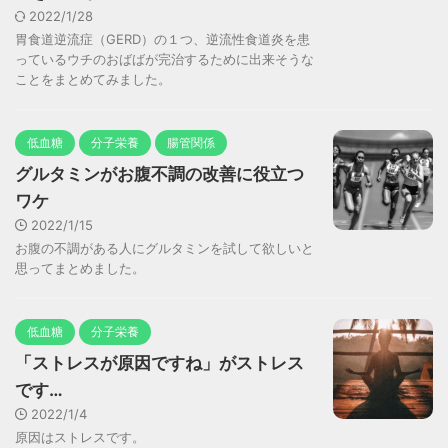
2022/1/28
胃食道逆流症（GERD）の１つ、逆流性食道炎を患
っているウチのおばばが完治するために出来そうな
ことをまとめてみました。
低血糖
分子栄養
腸管関係
グルタミンがお腹不調の改善に役立つ
ワケ
2022/1/15
お腹の不調がある人にグルタミンを試して欲しいと
思ってまとめました。
低血糖
分子栄養
「ストレスが原因ですね」がストレス
です…
2022/1/4
原因はストレスです。