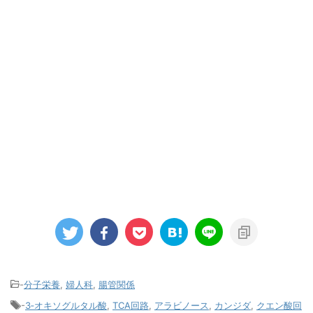
-
分子栄養
,
婦人科
,
腸管関係
-
3‐オキソグルタル酸
,
TCA回路
,
アラビノース
,
カンジダ
,
クエン酸回