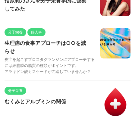
指原莉乃さんを分子栄養学的に観察
してみた
分子栄養
婦人科
生理痛の食事アプローチは○○を減
らせ
炎症を起こすプロスタグランジンにアプローチする
には細胞膜の脂質の種類がポイントです。
アラキドン酸カスケードが亢進していませんか？
分子栄養
むくみとアルブミンの関係