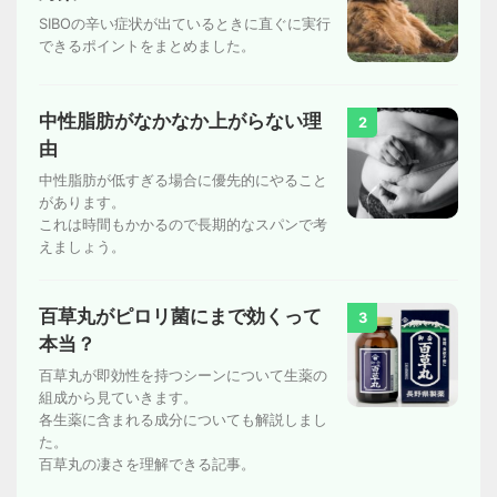
SIBOの辛い症状が出ているときに直ぐに実行
できるポイントをまとめました。
中性脂肪がなかなか上がらない理
2
由
中性脂肪が低すぎる場合に優先的にやること
があります。
これは時間もかかるので長期的なスパンで考
えましょう。
百草丸がピロリ菌にまで効くって
3
本当？
百草丸が即効性を持つシーンについて生薬の
組成から見ていきます。
各生薬に含まれる成分についても解説しまし
た。
百草丸の凄さを理解できる記事。