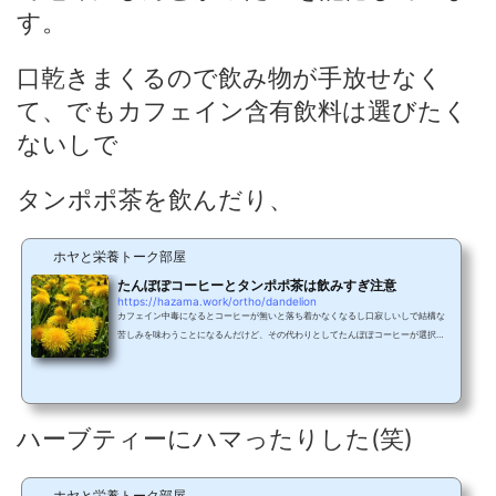
す。
口乾きまくるので飲み物が手放せなく
て、でもカフェイン含有飲料は選びたく
ないしで
タンポポ茶を飲んだり、
ホヤと栄養トーク部屋
たんぽぽコーヒーとタンポポ茶は飲みすぎ注意
https://hazama.work/ortho/dandelion
カフェイン中毒になるとコーヒーが無いと落ち着かなくなるし口寂しいしで結構な
苦しみを味わうことになるんだけど、その代わりとしてたんぽぽコーヒーが選択に
上がる人は多いかも。たんぽぽコーヒーは薄味みんな大好きKALDIでも買えるたん
ぽぽコーヒーを置いときます。 分子栄養フリークとKALDIはなぜか相性がいい(笑)
たんぽぽコーヒーはたんぽぽの根っこから作られていて、カフェイン0、だけど風味
はコーヒーっぽいのでよく妊婦さんが飲んだりするみたい。というのも、母乳の出
をよくしたり、乳腺炎に効くからということらしい。浮腫...
ハーブティーにハマったりした(笑)
ホヤと栄養トーク部屋