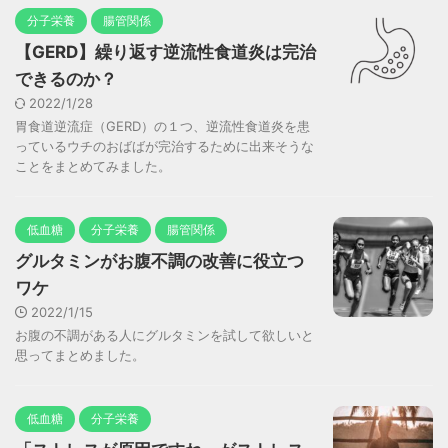
分子栄養
腸管関係
【GERD】繰り返す逆流性食道炎は完治
できるのか？
2022/1/28
胃食道逆流症（GERD）の１つ、逆流性食道炎を患
っているウチのおばばが完治するために出来そうな
ことをまとめてみました。
低血糖
分子栄養
腸管関係
グルタミンがお腹不調の改善に役立つ
ワケ
2022/1/15
お腹の不調がある人にグルタミンを試して欲しいと
思ってまとめました。
低血糖
分子栄養