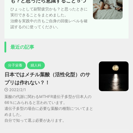
も？と思ったら意識すること５つ
ひょっとして副腎疲労かも？と思ったときに
実行できることをまとめました。
治療を実践中の方もご自身の回復レベルを確
認するのに使ってください。
最近の記事
分子栄養
婦人科
日本ではメチル葉酸（活性化型）のサ
プリは作れない？！
2022/2/1
葉酸の代謝に関わるMTHFR遺伝子多型が日本人の
66％にみられると言われています。
遺伝子多型の場合に必要な葉酸の種類についてまと
めました。
自分で知って選ぶ必要があります。