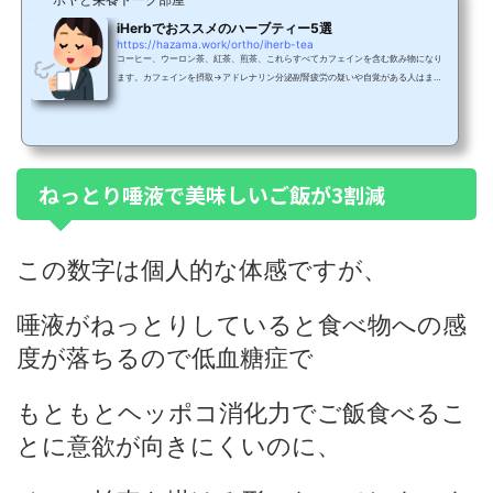
iHerbでおススメのハーブティー5選
https://hazama.work/ortho/iherb-tea
コーヒー、ウーロン茶、紅茶、煎茶、これらすべてカフェインを含む飲み物になり
ます。カフェインを摂取→アドレナリン分泌副腎疲労の疑いや自覚がある人はまず
はカフェイン断ちをするのが定石なんだけど、上記の飲み物を日常から排除すると
マジで飲むものミネラルウォーターくらいしか残ってないのよ。（果糖ブドウ糖液
糖のたっぷり入ったジュースは嗜好品であって水分を補給するためのものではない
ので注意）そこで口寂しいときに私はiHerbのハーブティーを楽しんでいます。その
中でも美味しくてリピートした実績があるものを今日は紹...
ねっとり唾液で美味しいご飯が3割減
この数字は個人的な体感ですが、
唾液がねっとりしていると食べ物への感
度が落ちるので低血糖症で
もともとヘッポコ消化力でご飯食べるこ
とに意欲が向きにくいのに、