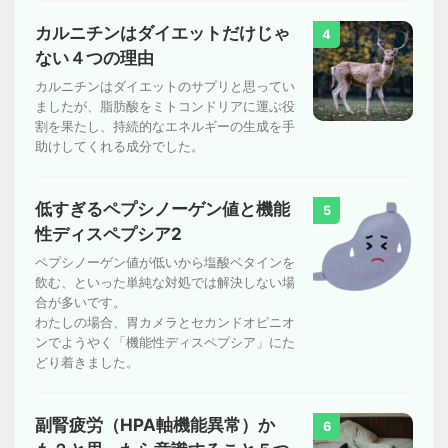
カルニチンはダイエットだけじゃ
4
ない４つの理由
カルニチンはダイエットのサプリと思ってい
ましたが、脂肪酸をミトコンドリアに運ぶ役
割を果たし、持続的なエネルギーの生成を手
助けしてくれる成分でした。
低すぎるペプシノーゲン値と機能
5
性ディスペプシア2
ペプシノーゲン値が低いから塩酸ベタインを
飲む、といった単純な対処では解決しない場
合が多いです。
わたしの場合、胃カメラとセカンドオピニオ
ンでようやく「機能性ディスペプシア」にた
どり着きました。
副腎疲労（HPA軸機能異常）か
6